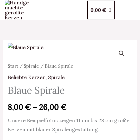
Zum
0,00
€
Inhalt
springen
Blaue
Preisspanne:
Spirale
8,00 €
Menge
Start
/
Spirale
/ Blaue Spirale
bis
Beliebte Kerzen
,
Spirale
Blaue Spirale
26,00 €
8,00
€
–
26,00
€
Unsere Beispielfotos zeigen 11 cm bis 28 cm große
Kerzen mit blauer Spiralengestaltung.