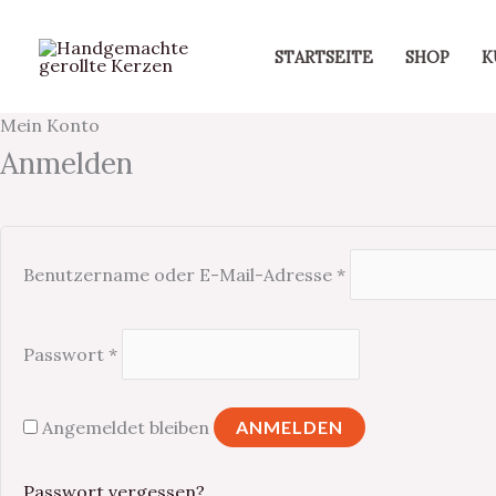
Zum
Inhalt
STARTSEITE
SHOP
K
springen
Mein Konto
Erforderlich
Erforderlich
Erforderlich
Anmelden
Benutzername oder E-Mail-Adresse
*
Passwort
*
Angemeldet bleiben
ANMELDEN
Passwort vergessen?